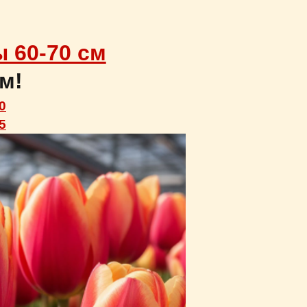
 60-70 см
м!
0
5