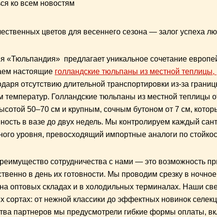
ся ко всем новостям
ественных цветов для весеннего сезона — залог успеха лю
 «Тюльпандия» предлагает уникальное сочетание европей
ем настоящие
голландские тюльпаны из местной теплицы
,
одаря отсутствию длительной транспортировки из-за границ
 температур. Голландские тюльпаны из местной теплицы 
ысотой 50–70 см и крупным, сочным бутоном от 7 см, кото
ность в вазе до двух недель. Мы контролируем каждый сант
ого уровня, превосходящий импортные аналоги по стойкост
реимущество сотрудничества с нами — это возможность п
твенно в день их готовности. Мы проводим срезку в ночное
на оптовых складах и в холодильных терминалах. Наши с
х сортах: от нежной классики до эффектных новинок селе
тва партнеров мы предусмотрели гибкие формы оплаты, вк