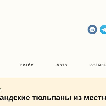
ПРАЙС
ФОТО
ОТЗЫВ
8
андские тюльпаны из мест