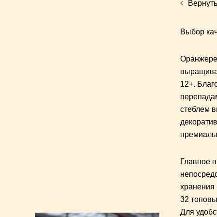
Вернуть
Выбор кач
Оранжерея
выращива
12+. Благ
перепадам
стеблем в
декоратив
премиальн
Главное п
непосредс
хранения 
32 топовы
Для удобс